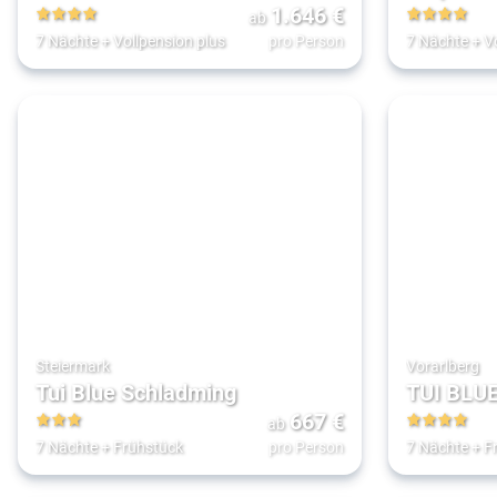
1.646
€
ab
4
4
7 Nächte
+
Vollpension plus
pro Person
7 Nächte
+
V
Steiermark
Vorarlberg
Tui Blue Schladming
TUI BLU
667
€
ab
3
4
7 Nächte
+
Frühstück
pro Person
7 Nächte
+
F