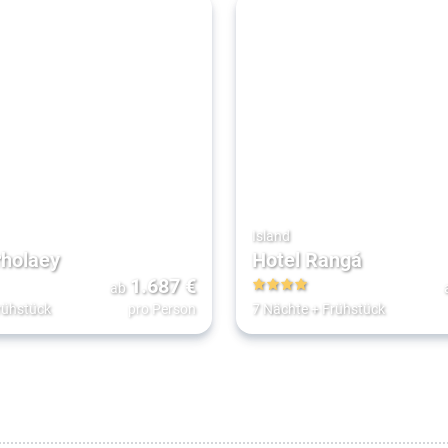
Island
rholaey
Hotel Rangá
1.687
€
ab
4
rühstück
pro Person
7 Nächte
+
Frühstück