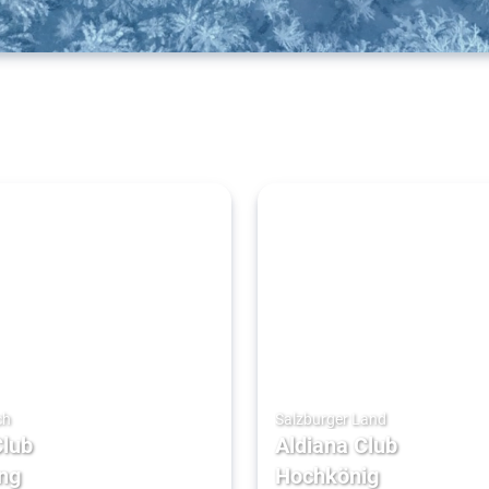
ch
Salzburger Land
Club
Aldiana Club
ng
Hochkönig