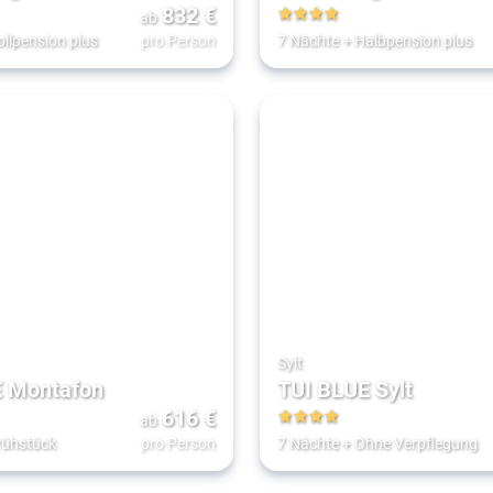
832
€
ab
4
ollpension plus
pro Person
7 Nächte
+
Halbpension plus
Sylt
E Montafon
TUI BLUE Sylt
616
€
ab
4
rühstück
pro Person
7 Nächte
+
Ohne Verpflegung