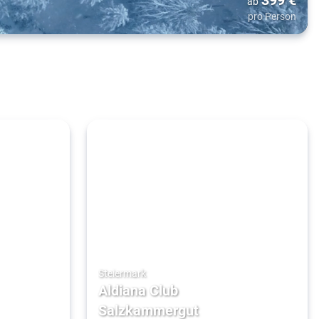
ab
pro Person
Steiermark
Aldiana Club
Salzkammergut