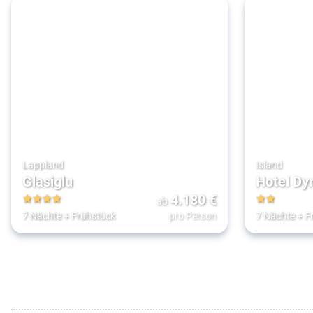
Lappland
Island
Glasiglu
Hotel Dy
4.180
€
ab
4
2
7 Nächte
+
Frühstück
pro Person
7 Nächte
+
F