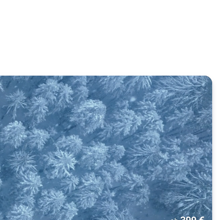
399
€