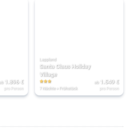
Lappland
Santa Claus Holiday
Village
1.896
€
1.549
€
ab
ab
3
pro Person
7 Nächte
+
Frühstück
pro Person