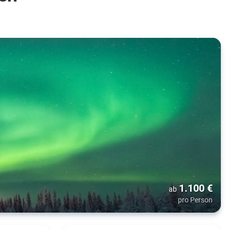
1.100
€
ab
pro Person