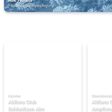
7 Nächte
+
Ohne Verpflegung
Kärnten
Oberösterrei
Aldiana Club
Aldiana 
Schlanitzen Alm
Ampflwa