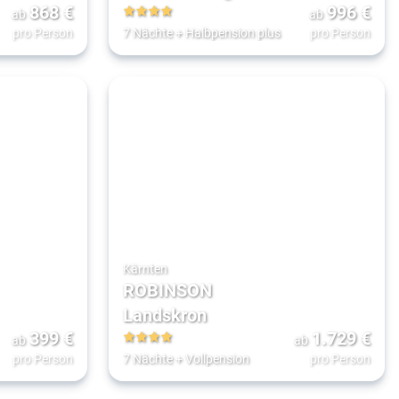
868
€
996
€
ab
ab
4
pro Person
7 Nächte
+
Halbpension plus
pro Person
Kärnten
ROBINSON
Landskron
399
€
1.729
€
ab
ab
4
pro Person
7 Nächte
+
Vollpension
pro Person