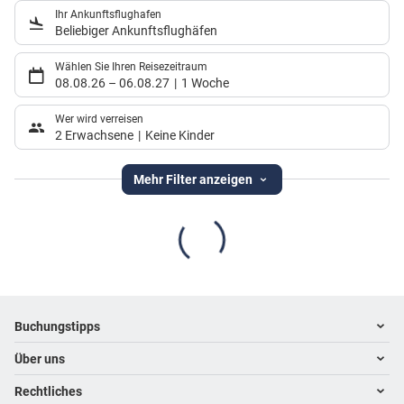
Ihr Ankunftsflughafen
Beliebiger Ankunftsflughäfen
Wählen Sie Ihren Reisezeitraum
08.08.26
–
06.08.27
1 Woche
Wer wird verreisen
2 Erwachsene
Keine Kinder
Mehr Filter anzeigen
Footer
Footer navigation
Buchungstipps
Über uns
Warum im Reisebüro buchen
Hoteltipps
Rechtliches
Kontakt